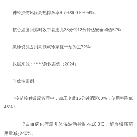
神经损伤风险高热惊厥率9.7%&lt;0.5%94%↓
核心温度回落时效中暑患儿28分钟12分钟达安全阈值57%↑
急诊资源占用高频就诊家庭干预为主72%↓
数据来源：******急救案例（2024）
时效性案例：
?疫苗接种反应管理中，加压冷敷15分钟消退80%，使用率降低
45%；
?白血病化疗患儿体温波动控制在±0.3℃，解热镇痛药
用量减少40%。