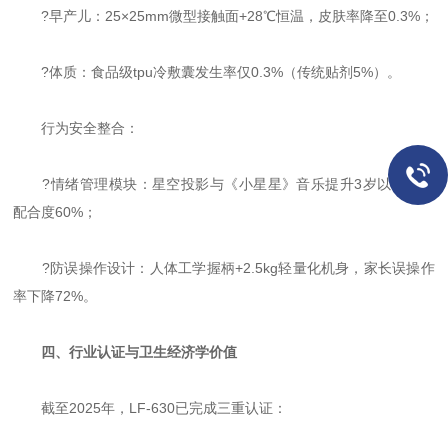
?早产儿：25×25mm微型接触面+28℃恒温，皮肤率降至0.3%；
?体质：食品级tpu冷敷囊发生率仅0.3%（传统贴剂5%）。
行为安全整合：
?情绪管理模块：星空投影与《小星星》音乐提升3岁以下患儿
配合度60%；
?防误操作设计：人体工学握柄+2.5kg轻量化机身，家长误操作
率下降72%。
四、行业认证与卫生经济学价值
截至2025年，LF-630已完成三重认证：