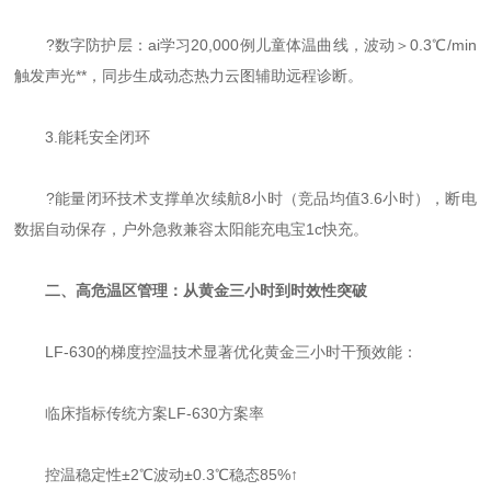
?数字防护层：ai学习20,000例儿童体温曲线，波动＞0.3℃/min
触发声光**，同步生成动态热力云图辅助远程诊断。
3.能耗安全闭环
?能量闭环技术支撑单次续航8小时（竞品均值3.6小时），断电
数据自动保存，户外急救兼容太阳能充电宝1c快充。
二、高危温区管理：从黄金三小时到时效性突破
LF-630的梯度控温技术显著优化黄金三小时干预效能：
临床指标传统方案LF-630方案率
控温稳定性±2℃波动±0.3℃稳态85%↑