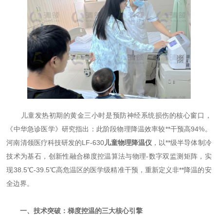
儿童发热初期的黄金三小时是预防神经系统损伤的核心窗口，
《中华急诊医学》研究指出：此阶段物理降温效率较**干预高94%。
河南清领医疗科技研发的LF-630
儿童物理降温仪
，以**级半导体制冷
技术为基石，创新性融合梯度控温算法与物理-数字双监测矩阵，实
现38.5℃-39.5℃高危温区的医学级精准干预，重新定义非**降温的安
全边界。
一、技术突破：梯度控温的三大核心引擎