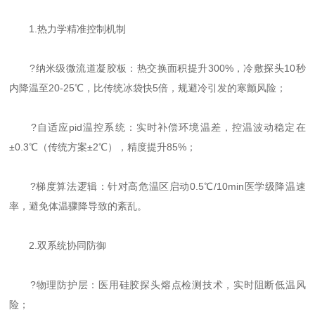
1.热力学精准控制机制
?纳米级微流道凝胶板：热交换面积提升300%，冷敷探头10秒
内降温至20-25℃，比传统冰袋快5倍，规避冷引发的寒颤风险；
?自适应pid温控系统：实时补偿环境温差，控温波动稳定在
±0.3℃（传统方案±2℃），精度提升85%；
?梯度算法逻辑：针对高危温区启动0.5℃/10min医学级降温速
率，避免体温骤降导致的紊乱。
2.双系统协同防御
?物理防护层：医用硅胶探头熔点检测技术，实时阻断低温风
险；