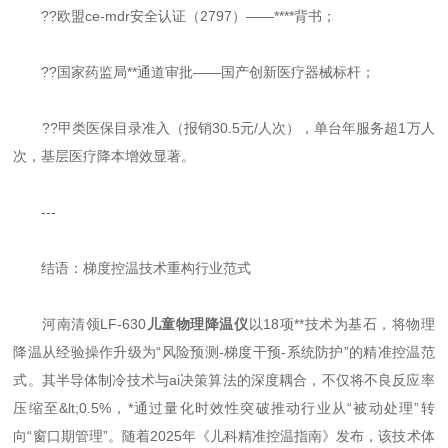
??欧盟ce-mdr安全认证（2797）——****背书；
??国家药监局**通道审批——国产创新医疗器械标杆；
??甲类医保目录准入（报销30.5元/人次），单台年服务超1万人
次，基层医疗降本增效显著。
---
结语：梯度控温技术重构行业范式
河南清领LF-630
儿童物理降温仪
以18项**技术为基石，将物理
降温从经验操作升级为“风险预测-梯度干预-系统防护”的精准控温范
式。其半导体制冷技术与ai决策算法的深度耦合，不仅将不良反应率
压缩至&lt;0.5%，*通过量化时效性突破推动行业从“被动处理”转
向“窗口期管理”。随着2025年《儿科精准控温指南》发布，该技术体