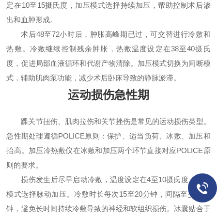
定在10至15摄氏度，加压模式选择持续加压，帮助控制术后渗
出和血肿形成。
术后48至72小时后，肿胀高峰期已过，可交替进行冷敷和
热敷。冷敷继续控制残余肿胀，热敷温度设定在38至40摄氏
度，促进局部血液循环和代谢产物清除。加压模式切换为间断模
式，辅助肌肉泵功能，减少术后卧床导致的静脉淤滞。
运动损伤急性期
踝关节扭伤、肌肉拉伤和关节挫伤是常见的运动损伤类型。
急性期处理遵循POLICE原则：保护、适当负荷、冰敷、加压和
抬高。加压冷热敷仪在冰敷和加压两个环节直接对应POLICE原
则的要求。
损伤发生后尽早启动冷敷，温度设定在4至10摄氏度，加压
模式选择脉动加压。冷敷时长每次15至20分钟，间隔至少30分
钟，避免长时间持续冷敷导致的神经和软组织损伤。冰囊贴合于