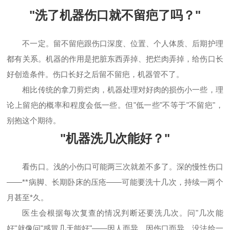
"洗了机器伤口就不留疤了吗？"
不一定。留不留疤跟伤口深度、位置、个人体质、后期护理
都有关系。机器的作用是把脏东西弄掉、把烂肉弄掉，给伤口长
好创造条件。伤口长好之后留不留疤，机器管不了。
相比传统的拿刀剪烂肉，机器处理对好肉的损伤小一些，理
论上留疤的概率和程度会低一些。但"低一些"不等于"不留疤"，
别抱这个期待。
"机器洗几次能好？"
看伤口。浅的小伤口可能两三次就差不多了。深的慢性伤口
——**病脚、长期卧床的压疮——可能要洗十几次，持续一两个
月甚至*久。
医生会根据每次复查的情况判断还要洗几次。问"几次能
好"就像问"感冒几天能好"——因人而异，因伤口而异，没法给一