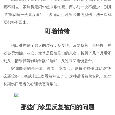
翻不回去，家属得定闹钟起来帮忙翻。两小时一次不能少，别觉
得"就多睡一会儿没事"——多睡两小时压出来的损伤，洗三次机
器都补不回来。
盯着情绪
伤口处理是个磨人的过程，反复洗、反复换药、长得慢，患
者容易烦躁、灰心。尤其是慢性伤口的患者，折腾了几个月看不
到头，情绪低落影响食欲和睡眠，反过来又拖慢愈合。
家属能做的是陪着、聊着、宽着心。别每次提伤口就说"怎
么还没好"，换成"比上次看着好点了"。这种话听着像安慰，但对
长期伤口患者的心理状态有帮助。
那些门诊里反复被问的问题