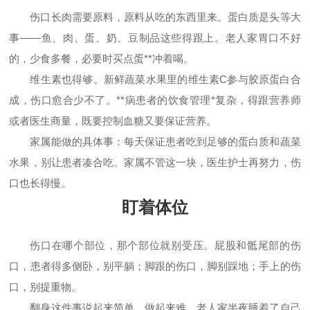
伤口长肉需要原料，原料从吃的东西里来。蛋白质是头等大
事——鱼、肉、蛋、奶、豆制品这些得跟上。老人家胃口不好
的，少食多餐，必要时买点蛋**冲着喝。
维生素也得够。新鲜蔬菜水果里的维生素C参与胶原蛋白合
成，伤口愈合少不了。**病患者的饮食管理*复杂，得跟营养师
或者医生商量，既要控制血糖又要保证营养。
家属能做的具体事：每天保证患者吃到足够的蛋白质和蔬菜
水果，别让患者凑合吃。家属不管这一块，医生护士再努力，伤
口也长得慢。
盯着体位
伤口在哪个部位，那个部位就别受压。屁股和骶尾部的伤
口，患者得多侧卧，别平躺；脚跟的伤口，脚别踩地；手上的伤
口，别提重物。
翻身这件事说起来简单，做起来难。老人家半夜睡着了自己