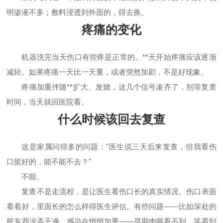
明渗液不多；敷料浸透到外面的，得去换。
疼痛的变化
机器洗完当天伤口有些疼是正常的。**天开始疼痛应该逐渐
减轻。如果疼痛一天比一天重，或者突然加剧，不是好现象。
疼痛加重伴随**扩大、发烧，这几个信号凑齐了，别等复查
时间，当天就回医院看。
什么时候该回去复查
这是家属问得多的问题："医生说三天后来复查，但我看伤
口挺好的，能不能不去？"
不能。
复查不是走流程，是让医生看伤口长的真实情况。伤口表面
看着好，里面长的怎么样得医生评估。有些问题——比如深处的
脏东西没弄干净、感染在悄悄加重——早期肉眼看不到，等看到