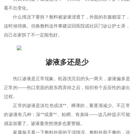
看不出变化。
什么情况下要拆？敷料被渗液浸透了，外面的衣服都湿了，
这时候得换。但换敷料这件事建议回医院或社区门诊让护士弄，
自己在家拆了不一定能包好。
渗液多还是少
伤口渗液是正常现象。机器洗完后的头一两天，渗液偏多是
正常的——伤口里面的脏东西弄掉之后，组织有个反应性的渗出
过程。
正常的渗液是淡红色或淡**、稀薄的，量逐渐减少。不正常
的渗液有几种：深**或黄**、粘稠、有臭味——这几种提示可能
感染加重了。渗液量突然增多也要警惕。
家属每天看一下敷料外面的干湿情况。敷料外面干爽的，说