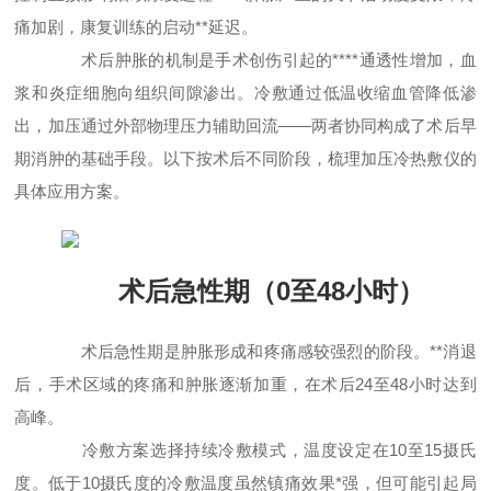
痛加剧，康复训练的启动**延迟。
术后肿胀的机制是手术创伤引起的****通透性增加，血
浆和炎症细胞向组织间隙渗出。冷敷通过低温收缩血管降低渗
出，加压通过外部物理压力辅助回流——两者协同构成了术后早
期消肿的基础手段。以下按术后不同阶段，梳理加压冷热敷仪的
具体应用方案。
术后急性期（0至48小时）
术后急性期是肿胀形成和疼痛感较强烈的阶段。**消退
后，手术区域的疼痛和肿胀逐渐加重，在术后24至48小时达到
高峰。
冷敷方案选择持续冷敷模式，温度设定在10至15摄氏
度。低于10摄氏度的冷敷温度虽然镇痛效果*强，但可能引起局