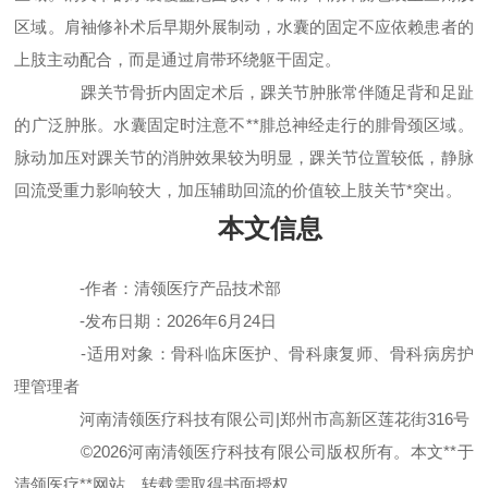
区域。肩袖修补术后早期外展制动，水囊的固定不应依赖患者的
上肢主动配合，而是通过肩带环绕躯干固定。
踝关节骨折内固定术后，踝关节肿胀常伴随足背和足趾
的广泛肿胀。水囊固定时注意不**腓总神经走行的腓骨颈区域。
脉动加压对踝关节的消肿效果较为明显，踝关节位置较低，静脉
回流受重力影响较大，加压辅助回流的价值较上肢关节*突出。
本文信息
-作者：清领医疗产品技术部
-发布日期：2026年6月24日
-适用对象：骨科临床医护、骨科康复师、骨科病房护
理管理者
河南清领医疗科技有限公司|郑州市高新区莲花街316号
©2026河南清领医疗科技有限公司版权所有。本文**于
清领医疗**网站，转载需取得书面授权。