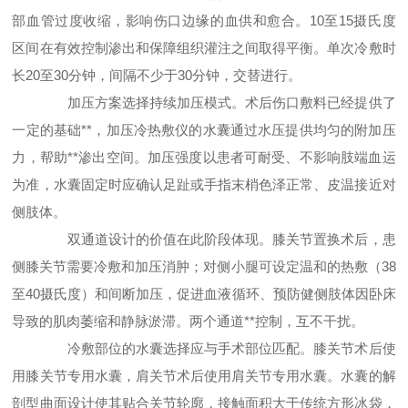
部血管过度收缩，影响伤口边缘的血供和愈合。10至15摄氏度
区间在有效控制渗出和保障组织灌注之间取得平衡。单次冷敷时
长20至30分钟，间隔不少于30分钟，交替进行。
加压方案选择持续加压模式。术后伤口敷料已经提供了
一定的基础**，加压冷热敷仪的水囊通过水压提供均匀的附加压
力，帮助**渗出空间。加压强度以患者可耐受、不影响肢端血运
为准，水囊固定时应确认足趾或手指末梢色泽正常、皮温接近对
侧肢体。
双通道设计的价值在此阶段体现。膝关节置换术后，患
侧膝关节需要冷敷和加压消肿；对侧小腿可设定温和的热敷（38
至40摄氏度）和间断加压，促进血液循环、预防健侧肢体因卧床
导致的肌肉萎缩和静脉淤滞。两个通道**控制，互不干扰。
冷敷部位的水囊选择应与手术部位匹配。膝关节术后使
用膝关节专用水囊，肩关节术后使用肩关节专用水囊。水囊的解
剖型曲面设计使其贴合关节轮廓，接触面积大于传统方形冰袋，