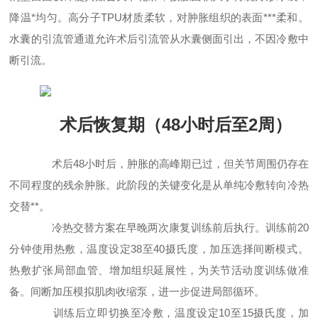
降温*均匀。高分子TPU材质柔软，对肿胀组织的表面***柔和。
水囊的引流管通道允许术后引流管从水囊侧面引出，不因冷敷中
断引流。
术后恢复期（48小时后至2周）
术后48小时后，肿胀的高峰期已过，但关节周围仍存在
不同程度的残余肿胀。此阶段的关键变化是从单纯冷敷转向冷热
交替**。
冷热交替方案在早晚两次康复训练前后执行。训练前20
分钟使用热敷，温度设定38至40摄氏度，加压选择间断模式。
热敷扩张局部血管、增加组织延展性，为关节活动度训练做准
备。间断加压模拟肌肉收缩泵，进一步促进局部循环。
训练后立即切换至冷敷，温度设定10至15摄氏度，加