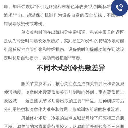
痛。加压强度以"不引起疼痛和末梢色泽改变"为判断标准，而非
追求***力。超温保护机制作为设备自身的安全防线，不因操作
错误导致烫伤或冻伤。
单次冷敷时间在出院指导中需强调。患者中常见的误区
是认为冷敷时间越长效果越好，实则超过30分钟的持续冷敷可能
引起反应性血管扩张和神经损伤。设备的时间提醒功能在到达设
定时长后自动提示，协助患者把握**节奏。
不同术式的冷热敷差异
膝关节置换术后，核心关注点是控制关节肿胀和恢复屈
伸活动度。冷敷时水囊覆盖膝关节前侧和内外侧，重点覆盖髌上
囊区域——这是膝关节术后渗出液的主要**部位。屈伸训练前后
分别用热敷和冷敷作为准备和收尾，形成训练前后的标准流程。
肩袖修补术后，冷敷的重点区域是肩峰下间隙和三角肌
区域。肩关节的水囊覆盖范围较大，从肩峰前外侧包裹至三角肌