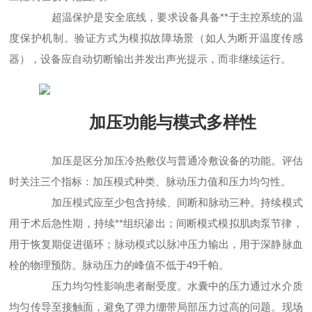
超温保护是安全底线，要求设备具备**于主控系统的温
度保护机制。验证方式为模拟故障场景（如人为断开温度传感
器），设备应自动切断输出并发出声光提示，而非继续运行。
加压功能与模式多样性
加压是区分加压冷热敷仪与普通冷敷设备的功能。评估
时关注三个指标：加压模式种类、脉动压力值和压力均匀性。
加压模式应至少包含持续、间断和脉动三种。持续模式
用于术后急性期，持续**组织渗出；间断模式模拟肌肉泵节律，
用于恢复期促进循环；脉动模式以脉冲压力输出，用于深静脉血
栓的物理预防。脉动压力的峰值不低于49千帕。
压力均匀性影响患者耐受度。水囊中的压力通过水介质
均匀传导至接触面，避免了弹力绷带局部压力过高的问题。现场