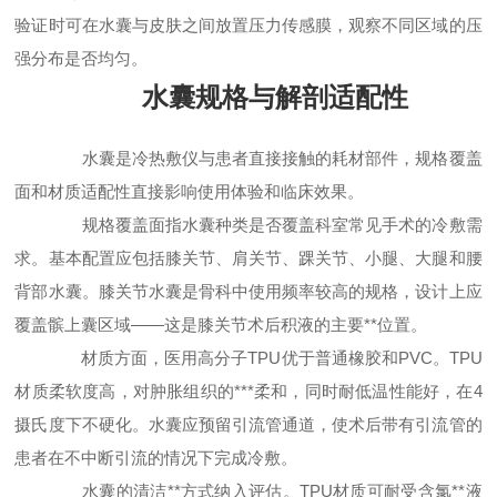
验证时可在水囊与皮肤之间放置压力传感膜，观察不同区域的压
强分布是否均匀。
水囊规格与解剖适配性
水囊是冷热敷仪与患者直接接触的耗材部件，规格覆盖
面和材质适配性直接影响使用体验和临床效果。
规格覆盖面指水囊种类是否覆盖科室常见手术的冷敷需
求。基本配置应包括膝关节、肩关节、踝关节、小腿、大腿和腰
背部水囊。膝关节水囊是骨科中使用频率较高的规格，设计上应
覆盖髌上囊区域——这是膝关节术后积液的主要**位置。
材质方面，医用高分子TPU优于普通橡胶和PVC。TPU
材质柔软度高，对肿胀组织的***柔和，同时耐低温性能好，在4
摄氏度下不硬化。水囊应预留引流管通道，使术后带有引流管的
患者在不中断引流的情况下完成冷敷。
水囊的清洁**方式纳入评估。TPU材质可耐受含氯**液