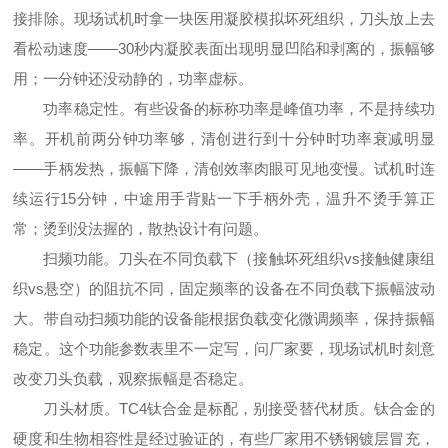
接排除。现场试机时拿一块医用凝胶模拟坏死组织，刀头放上去
看松动速度——30秒内凝胶表面出现明显凹陷和剥离的，振幅够
用；一分钟还没动静的，功率虚标。
功率稳定性。有些设备的标称功率是峰值功率，不是持续功
率。开机前两分钟功率够，清创进行到十分钟时功率衰减明显
——手柄发热，振幅下降，清创效率肉眼可见地变慢。试机时连
续运行15分钟，中途用手背贴一下手柄外壳，温升不烫手算正
常；烫到没法握的，散热设计有问题。
扫频功能。刀头在不同负载下（接触坏死组织vs接触健康组
织vs悬空）的阻抗不同，固定频率的设备在不同负载下振幅波动
大。带自动扫频功能的设备能根据负载变化微调频率，保持振幅
稳定。这个功能参数表里不一定写，问厂家要，现场试机时刻意
改变刀头负载，观察振幅是否稳定。
刀头材质。TC4钛合金是标配，别接受替代材质。钛合金的
硬度和生物相容性是经过验证的，有些厂家用不锈钢镀层冒充，