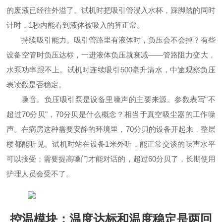
的废液已经往外溢了。试机时把吸引管浸入水杯，踩脚踏的同时
计时，1秒内能看到液体被吸入的算正常。
持续吸引能力。吸引管路里有液体时，负压会不会掉？有些
设备空管时负压达标，一进液体负压就衰减——管路阻力变大，
水泵功率跟不上。试机时连续吸引500毫升清水，中途观察负压
表读数是否稳定。
噪音。负压吸引泵是设备里噪声的主要来源。参数表写"不
超过70分贝"，70分贝是什么概念？相当于真空吸尘器的工作噪
声。在病房这种需要安静的环境里，70分贝的设备开起来，整层
楼都能听见。试机时站在设备1米外听，能正常交谈的噪声水平
可以接受；需要提高嗓门才能对话的，超过60分贝了，长期使用
护理人员会受不了。
控温模块：温度达标和温度稳定是两回