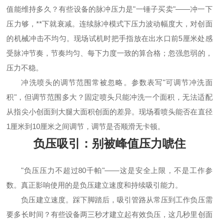
值能维持多久？有些设备的脉冲压力是"一锤子买卖"——冲一下
压力够，**下就衰减。连续脉冲模式下压力波动幅度大，对创面
的机械冲击不均匀。现场试机时把手指放在出水口前5厘米处感
受脉冲节奏，节奏均匀、每下力度一致的算合格；忽强忽弱的，
压力不稳。
冲洗喷头的调节范围常被忽略。参数表写"可调节冲洗面
积"，但调节范围多大？固定喷头只能冲洗一个面积，无法适配
从指尖小创面到大腿大面积创面的差异。现场看喷头能否在直径
1厘米到10厘米之间调节，调节是否顺滑无卡顿。
负压吸引：别被峰值压力唬住
"负压压力不超过80千帕"——这是安全上限，不是工作参
数。真正影响使用的是负压建立速度和持续吸引能力。
负压建立速度。踩下脚踏后，吸引管路从常压到工作负压需
要多长时间？有些设备两三秒才建立起有效负压，这几秒里创面