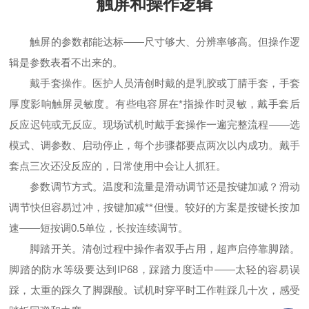
触屏和操作逻辑
触屏的参数都能达标——尺寸够大、分辨率够高。但操作逻
辑是参数表看不出来的。
戴手套操作。医护人员清创时戴的是乳胶或丁腈手套，手套
厚度影响触屏灵敏度。有些电容屏在*指操作时灵敏，戴手套后
反应迟钝或无反应。现场试机时戴手套操作一遍完整流程——选
模式、调参数、启动停止，每个步骤都要点两次以内成功。戴手
套点三次还没反应的，日常使用中会让人抓狂。
参数调节方式。温度和流量是滑动调节还是按键加减？滑动
调节快但容易过冲，按键加减**但慢。较好的方案是按键长按加
速——短按调0.5单位，长按连续调节。
脚踏开关。清创过程中操作者双手占用，超声启停靠脚踏。
脚踏的防水等级要达到IP68，踩踏力度适中——太轻的容易误
踩，太重的踩久了脚踝酸。试机时穿平时工作鞋踩几十次，感受