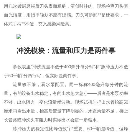
用几次镀层磨损后刀头表面粗糙，清创时挂肉。现场检查刀头表
面光洁度，用指甲轻划不应有涩感。刀头可拆卸**是硬要求，一
体式手柄**不便，交叉感染风险高。
冲洗模块：流量和压力是两件事
参数表里"冲洗流量不低于400毫升每分钟"和"脉冲压力不低
于60千帕"分两行写，但实际是两件事。
流量够不够，看水泵配置。同一标称400毫升每分钟的流
量，有的设备出水稳定，有的出水忽大忽小——后者是水泵功率
不够，出水阻力一变化流量就波动。现场试机时把出水管抬高50
厘米再看出水量，抬高后流量下降明显的，水泵余量不足，接上
长管路或冲洗头有阻力时实际出水会进一步缩水。
脉冲压力的稳定性比峰值数字*重要。60千帕是峰值，但峰