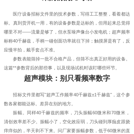
医疗设备招标文件里的技术参数，写得工工整整，看着都达
标。真到货开机一用，有的设备参数是达标的，但用起来总觉得
哪里不对——流量是够了，但水泵噪声像台小发电机；超声频率
标称40千赫兹，手柄一碰创面功率就往下掉；触摸屏是有了，反
应慢半拍，戴手套点不准。
参数表能筛掉一批不合格产品，但筛不出真正好用的设备。
这篇**参数背后的那些事，以及现场试机时该盯哪些环节。
超声模块：别只看频率数字
招标文件里都写"超声工作频率40千赫兹±1千赫兹"，这个参
数各家都能达标。差异在别的地方。
振幅。同样40千赫兹的频率，刀头振幅60微米和70微米，
清创效率差不少。振幅小了，空化效应弱，刀头碰到厚痂皮跟挠
痒痒似的，半天剥不下来。问厂家要振幅参数，低于60微米的直