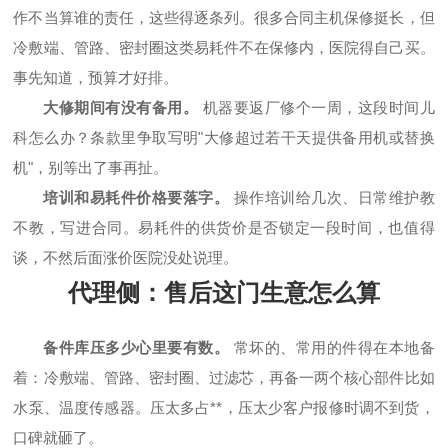
作不当算谁的责任，这些得逐条列。很多合同主机保修挺长，但
冷敷端、管路、密封圈这类易耗件不在保修内，医院得自己买。
事先知道，预算才好排。
大修期间有没有备用。
机器要返厂修个一周，这段时间儿
科怎么办？条款里争取写明"大修超过若干天提供备用机或替换
机"，别等出了事再扯。
培训和易耗件价格要落字。
操作培训给几次、日常维护教
不教，写进合同。易耗件的供货价是否锁定一段时间，也值得
谈，不然后面涨价医院没处说理。
代理侧：售后这门生意怎么算
备件库压多少心里要有数。
常坏的、常用的件得在本地备
着：冷敷端、管路、密封圈、过滤芯，再备一两个核心部件比如
水泵、温度传感器。压太多占**，压太少客户报修时调不到货，
口碑就砸了。