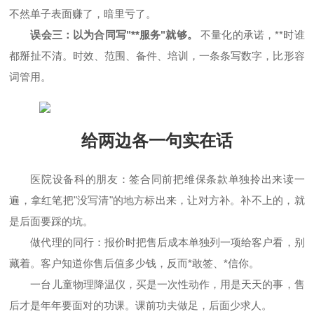
不然单子表面赚了，暗里亏了。
误会三：以为合同写"**服务"就够。
不量化的承诺，**时谁
都掰扯不清。时效、范围、备件、培训，一条条写数字，比形容
词管用。
给两边各一句实在话
医院设备科的朋友：签合同前把维保条款单独拎出来读一
遍，拿红笔把"没写清"的地方标出来，让对方补。补不上的，就
是后面要踩的坑。
做代理的同行：报价时把售后成本单独列一项给客户看，别
藏着。客户知道你售后值多少钱，反而*敢签、*信你。
一台儿童物理降温仪，买是一次性动作，用是天天的事，售
后才是年年要面对的功课。课前功夫做足，后面少求人。