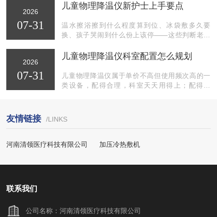
疡、褥疮、新鲜外伤等多种临床场景。
儿童物理降温仪新护士上手要点
2026
07-31
温水擦浴擦到什么程度算到位、冰袋敷多久要
换、孩子哭闹到什么份上该停——这些判断老护
士做起来很自然，可写进带教手册就很难落笔。
清领医疗的LF-630儿童物理降温仪在儿科落地
儿童物理降温仪科室配置怎么规划
2026
后，不少科室反馈的一个变化是：这项工作变得
07-31
好教了。
儿童物理降温仪属于单价不高但使用频次高的一
类设备，配得合理，科室天天用得上；配得随
意，可能一台放在角落长期闲置。清领医疗的LF-
630儿童物理降温仪在不少儿科点位落地过，这里
把配置评估的思路整理一下，供设备科和科室主
友情链接
/LINKS
任参考。
河南清领医疗科技有限公司
加压冷热敷机
联系我们
公司名称：河南清领医疗科技有限公司