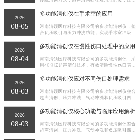
冲洗和气动冲洗弥补单纯冲洗不足，提升清创效
率。
多功能清创仪在手术室的应用
2026
08-05
河南清领医疗科技有限公司的多功能清创仪，整
合负压吸引与压力冲洗功能，实现手术室冲吸同
步，保持术野清洁，提升手术视野清晰度，节省
人力，优化手术室排班。
多功能清创仪在慢性伤口处理中的应用
2026
08-04
河南清领医疗科技有限公司的多功能清创仪，采
用40KHZ超声清创技术，有效清除慢性伤口表面
坏死组织及生物膜，为**病足溃疡、褥疮等慢性伤
口处理提供*到位解决方案。
多功能清创仪应对不同伤口处理需求
2026
08-03
河南清领医疗科技有限公司的多功能清创仪整合
超声清创、压力冲洗、气动冲洗和负压吸引四项
功能，有效应对慢**染伤口、大面积外伤等不同伤
口处理需求，减轻患者痛感，提高清创效率。
多功能清创仪核心功能与临床应用解析
2026
08-03
河南清领医疗科技有限公司的多功能清创仪整合
超声清创、压力冲洗、气动冲洗和负压吸引四大
功能，满足不同伤口处理需求，适用于**病足溃