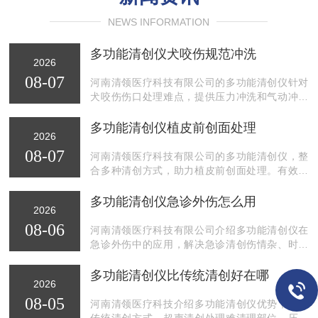
NEWS INFORMATION
多功能清创仪犬咬伤规范冲洗
2026
08-07
河南清领医疗科技有限公司的多功能清创仪针对
犬咬伤伤口处理难点，提供压力冲洗和气动冲洗
功能，实现规范化冲洗，解决伤口不规则、污染
重、患者状态不稳等问题，提升犬伤门诊处理效
多功能清创仪植皮前创面处理
2026
率。
08-07
河南清领医疗科技有限公司的多功能清创仪，整
合多种清创方式，助力植皮前创面处理。有效清
除坏死痂皮、焦痂及生物膜，精细操作保护健康
组织，提升植皮***。
多功能清创仪急诊外伤怎么用
2026
08-06
河南清领医疗科技有限公司介绍多功能清创仪在
急诊外伤中的应用，解决急诊清创伤情杂、时间
紧、空间有限等难题，尤其适用于犬咬伤等多模
式配合处理。
多功能清创仪比传统清创好在哪
2026
08-05
河南清领医疗科技介绍多功能清创仪优势，对比
传统清创方式，超声清创处理难清理部位，压力