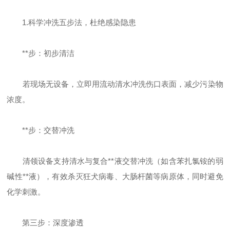
1.科学冲洗五步法，杜绝感染隐患
**步：初步清洁
若现场无设备，立即用流动清水冲洗伤口表面，减少污染物
浓度。
**步：交替冲洗
清领设备支持清水与复合**液交替冲洗（如含苯扎氯铵的弱
碱性**液），有效杀灭狂犬病毒、大肠杆菌等病原体，同时避免
化学刺激。
第三步：深度渗透