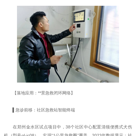
【落地应用：**景急救闭环网络】
▌急诊前移：社区急救站智能终端
在郑州金水区试点项目中，38个社区中心配置清领便携式犬伤
机（型号ql-jc08），实现“1公里急救圈”覆盖。2023年数据显示：社