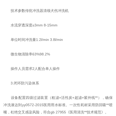
技术参数传统冲洗器清领犬伤冲洗机
水流穿透深度≤3mm 8-15mm
单位时间冲洗量1.2l/min 3.8l/min
微生物清除率63%98.2%
操作人员需求2人配合单人操作
3.闭环防污染体系
设备配置四级过滤装置（粗滤+活性炭+超滤+紫外线**），确保
冲洗液达到yy0572-2015医用用水标准。一次性耗材采用防回吸**喷
嘴，杜绝交叉感染风险，符合gb 27955《医用清洗**技术规范》。