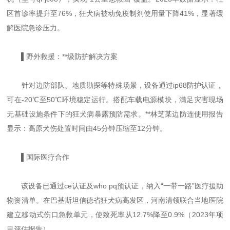
区首诊率提升至76%，狂犬病被动免疫制剂使用量下降41%，显著缓
解医院急诊压力。
▌野外救援：**级防护解决方案
针对边防部队、地质勘探等特殊场景，设备通过ip68防护认证，
可在-20℃至50℃环境稳定运行。搭配车载电源模块，满足灾害现场
无基础设施条件下的狂犬病暴露预防需求。**林芝某边防连使用报告
显示：高原犬伤处置时间由45分钟压缩至12分钟。
▌国际医疗合作
该设备已通过ce认证及who pq预认证，纳入“一带一路”医疗援助
物资清单。在巴基斯坦信德省狂犬病高发区，河南清领联合当地医院
建立移动式伤口急救单元，使致死率从12.7%降至0.9%（2023年项
目评估报告）。