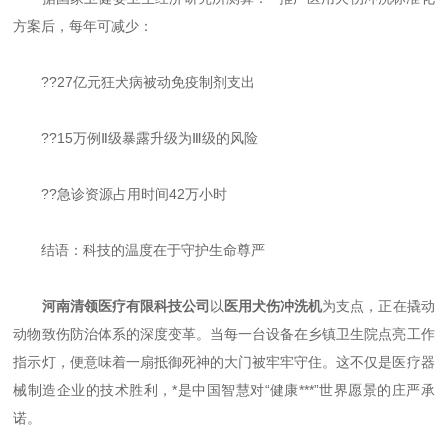
方案后，每年可减少：
??27亿元狂犬病被动免疫制剂支出
??15万例Ⅱ级暴露升级为Ⅲ级的风险
??急诊资源占用时间42万小时
结语：科技的温度在于守护生命尊严
河南清领医疗有限科技公司
以
医用犬伤冲洗机
为支点，正在撬动
动物致伤防治体系的深度变革。当每一台设备在乡镇卫生院点亮工作
指示灯，便意味着一扇抵御死神的大门被牢牢守住。这不仅是医疗器
械制造企业的技术胜利，*是中国智慧对“健康***”世界愿景的庄严承
诺。