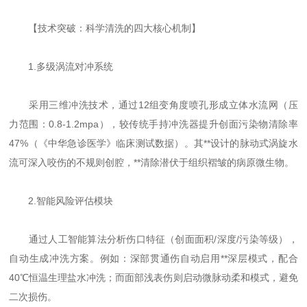
【技术突破：科学清洗的四大核心机制】
1.多级涡流对冲系统
采用三维冲洗技术，通过12组变角度喷孔形成立体水流网（压
力范围：0.8-1.2mpa），较传统手持冲洗器提升创面污染物清除率
47%（《中华急诊医学》临床测试数据）。其**设计的脉动式涡旋水
流可深入咬伤的不规则创腔，**清除潜伏于组织褶皱的病原微生物。
2.智能风险评估模块
通过人工智能算法分析伤口特征（创面面积/深度/污染等级），
自动生成冲洗方案。例如：深部贯通伤自动启用**深层模式，配合
40℃恒温生理盐水冲洗；而面部浅表伤则启动微脉动柔和模式，避免
二次损伤。