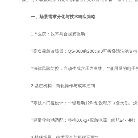
一、场景需求分化与技术响应策略
1.**医院：效率与合规双驱动
?高负荷急诊场景：QS-860的280cm3可折叠清洗池
?法律风险防控：自动生成含压力曲线、**液用量的电子凭
2.基层机构：简化操作与成本控制
?零技术门槛设计：一键启动12种预设程序（含犬伤、烧伤
?轻量化移动适配：整机8.6kg+应急电源（续航≥4小
3.特殊场景：技术冗余与极端环境**