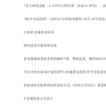
?压力精准适配：6-15PSI六档可调（误差±0.3PSI），浅
?脉冲-恒温协同：1800次/分钟脉冲频率+30℃-40℃
2.耗材-设备联动体系
模块技术方案场景价值
多溶液兼容系统支持弱碱性**液、季铵盐类、碘伏响应20
万向冲洗支架360°旋转调节+防溅罩头面部/关节等复杂
耗材成本控制单例耗材成本32元（传统方式58元）基层机
3.合规性嵌入式设计