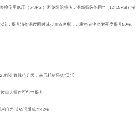
表擦伤用低压（6-8PSI）避免组织损伤，深部撕裂伤用**（12-15PSI
恒温水流，提升清创深度同时减少血管痉挛，儿童患者疼痛耐受度提升50%。
23版处置规范升级，基层耗材采购*灵活
部位单人操作可行性提升
构年均节省运维成本42%