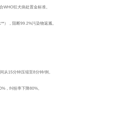
合WHO狂犬病处置金标准。
），阻断99.2%污染物返溅。
从15分钟压缩至8分钟/例。
%，纠纷率下降80%。