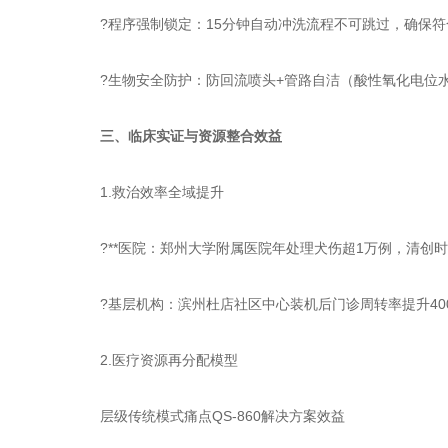
?程序强制锁定：15分钟自动冲洗流程不可跳过，确保符
?生物安全防护：防回流喷头+管路自洁（酸性氧化电位水**
三、临床实证与资源整合效益
1.救治效率全域提升
?**医院：郑州大学附属医院年处理犬伤超1万例，清创时间
?基层机构：滨州杜店社区中心装机后门诊周转率提升400
2.医疗资源再分配模型
层级传统模式痛点QS-860解决方案效益