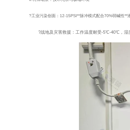
?工业污染创面：12-15PSI**脉冲模式配合70%弱碱性*
?战地及灾害救援：工作温度耐受-5℃-40℃，湿