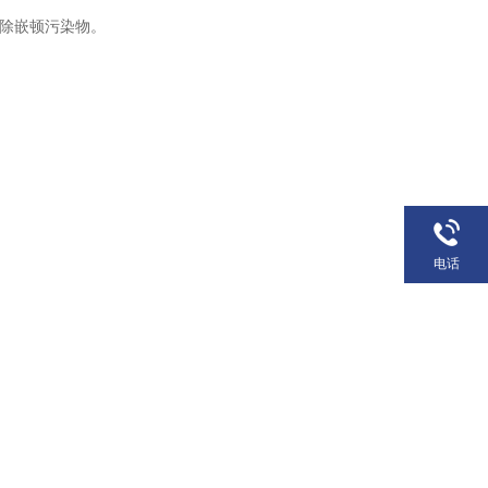
）清除嵌顿污染物。
电话