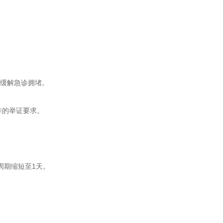
效缓解急诊拥堵。
作的举证要求。
周期缩短至1天。