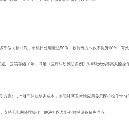
支持多部位同步冲洗，单机日处理量达50例，较传统方式效率提升60%，有
证，云端存储10年，满足《医疗纠纷预防条例》对Ⅲ级犬伤等高风险操
方案），**引导降低培训成本，南阳社区卫生院应用显示医护操作学习
时），支持无电网环境操作，解决社区及野外救援设备缺失痛点。