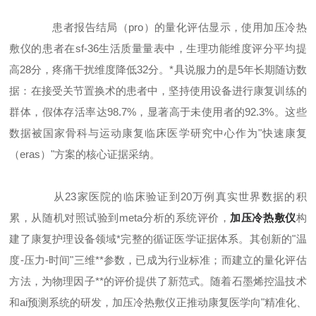
患者报告结局（pro）的量化评估显示，使用加压冷热
敷仪的患者在sf-36生活质量量表中，生理功能维度评分平均提
高28分，疼痛干扰维度降低32分。*具说服力的是5年长期随访数
据：在接受关节置换术的患者中，坚持使用设备进行康复训练的
群体，假体存活率达98.7%，显著高于未使用者的92.3%。这些
数据被国家骨科与运动康复临床医学研究中心作为"快速康复
（eras）"方案的核心证据采纳。
从23家医院的临床验证到20万例真实世界数据的积
累，从随机对照试验到meta分析的系统评价，
加压冷热敷仪
构
建了康复护理设备领域*完整的循证医学证据体系。其创新的"温
度-压力-时间"三维**参数，已成为行业标准；而建立的量化评估
方法，为物理因子**的评价提供了新范式。随着石墨烯控温技术
和ai预测系统的研发，加压冷热敷仪正推动康复医学向"精准化、