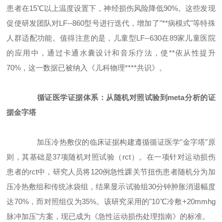
患者在15℃以上温度设置下，神经损伤风险降低90%。这些发现
促使研发团队对LF--860型号进行迭代，增加了"**病模式"等特殊
人群适配功能。值得注意的是，儿童型LF--630在89家儿童医院
的应用中，通过卡通水囊设计和音乐疗法，使**依从性提升
70%，这一数据已被纳入《儿科物理****共识》。
循证医学证据体系：从随机对照试验到meta分析的证
据金字塔
加压冷热敷仪的临床证据构建遵循循证医学"金字塔"原
则，其基础是37项随机对照试验（rct）。在一项针对运动损伤
患者的rct中，研究人员将120例急性踝关节扭伤患者随机分为加
压冷热敷组和传统冰袋组，结果显示试验组30分钟肿胀消退幅度
达70%，而对照组仅为35%。该研究采用的"10℃冷敷+20mmhg
脉冲加压"方案，现已成为《急性运动损伤处理指南》的标准。