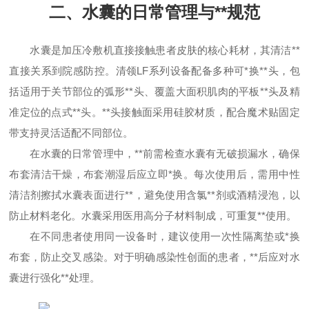
二、水囊的日常管理与**规范
水囊是加压冷敷机直接接触患者皮肤的核心耗材，其清洁**
直接关系到院感防控。清领LF系列设备配备多种可*换**头，包
括适用于关节部位的弧形**头、覆盖大面积肌肉的平板**头及精
准定位的点式**头。**头接触面采用硅胶材质，配合魔术贴固定
带支持灵活适配不同部位。
在水囊的日常管理中，**前需检查水囊有无破损漏水，确保
布套清洁干燥，布套潮湿后应立即*换。每次使用后，需用中性
清洁剂擦拭水囊表面进行**，避免使用含氯**剂或酒精浸泡，以
防止材料老化。水囊采用医用高分子材料制成，可重复**使用。
在不同患者使用同一设备时，建议使用一次性隔离垫或*换
布套，防止交叉感染。对于明确感染性创面的患者，**后应对水
囊进行强化**处理。