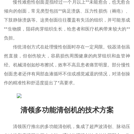
慢性难愈性创面是指经过一个月以上**未能愈合，也无愈合
倾向的创面，常见类型包括**病足溃疡、压力性损伤（褥疮）、
下肢静脉溃疡等。这类创面往往覆盖有失活的组织，并可能形成
**生物膜，阻碍肉芽组织生长，给患者和医疗机构带来较大的**
负担。
传统清创方式在处理慢性创面时存在一定局限。锐器清创虽
然直接，但创伤较大，容易损伤周围健康的肉芽组织和血管神
经。机械清创如纱布擦拭，效率不高且患者痛苦明显。部分慢性
创面患者还伴有局部血液循环不佳或感觉减退的情况，对清创操
作的精准性和舒适度提出了*高要求。
清领多功能清创机的技术方案
清领医疗推出的多功能清创机，集成了超声波清创、脉动压