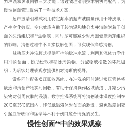
力冲洗和废液回收三大功能，通过物理清创技术的协同配合，为
慢性创面管理提供了一种技术方案。
超声波清创模式利用特定频率的超声波能量作用于冲洗液，
产生空化效应。空化效应有助于较为温和地分离并清除附着于创
面的失活组织和**生物膜，同时尽可能减少对周围健康肉芽组织
的影响。清创过程中不直接接触创面，可实现低痛感清创。
脉动压力冲洗模式提供可控的脉冲水流，利用其流体力学作
用冲刷创面，协助松散和移除污染物、分泌物或松散的坏死组
织，为后续处理或观察提供相对清晰的视野。
设备同时配备负压回收系统，在冲洗的同时通过负压管路将
废液和清创产物实时回收，有助于保持操作区域清洁，并减少污
染物对创周皮肤的浸渍。数字控温系统可将清创液体温度控制在
20℃至35℃范围内，降低低温液体对创面的刺激，避免温度剧变
引起血管收缩和痉挛等不利于伤口愈合情况的发生。
慢性创面**中的效果观察