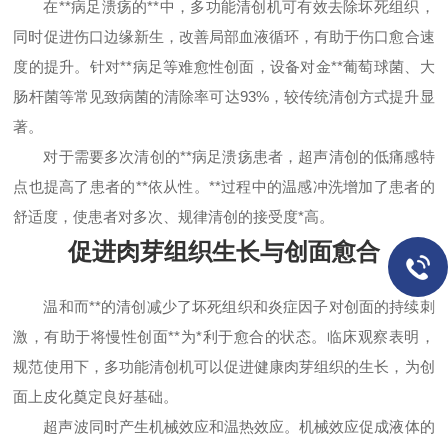
在**病足溃疡的**中，多功能清创机可有效去除坏死组织，
同时促进伤口边缘新生，改善局部血液循环，有助于伤口愈合速
度的提升。针对**病足等难愈性创面，设备对金**葡萄球菌、大
肠杆菌等常见致病菌的清除率可达93%，较传统清创方式提升显
著。
对于需要多次清创的**病足溃疡患者，超声清创的低痛感特
点也提高了患者的**依从性。**过程中的温感冲洗增加了患者的
舒适度，使患者对多次、规律清创的接受度*高。
促进肉芽组织生长与创面愈合
温和而**的清创减少了坏死组织和炎症因子对创面的持续刺
激，有助于将慢性创面**为*利于愈合的状态。临床观察表明，
规范使用下，多功能清创机可以促进健康肉芽组织的生长，为创
面上皮化奠定良好基础。
超声波同时产生机械效应和温热效应。机械效应促成液体的