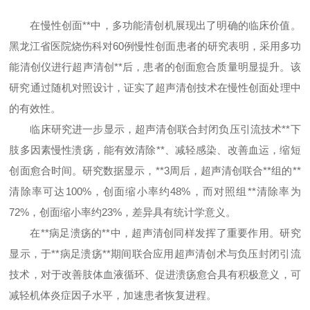
在慢性创面**中，多功能清创机展现出了明确的临床价值。
黑龙江省医院烧伤科对60例慢性创面患者的研究表明，采用多功
能清创仪进行超声清创**后，患者的创面愈合质量明显提升。该
研究通过随机对照设计，证实了超声清创技术在慢性创面处理中
的有效性。
临床研究进一步显示，超声清创联合封闭负压引流技术**下
肢多因素慢性溃疡，能有效清除**、减轻感染、改善血运，缩短
创面愈合时间。研究数据显示，**3周后，超声清创联合**组的**
清除率可达100%，创面缩小率约48%，而对照组**清除率为
72%，创面缩小率约23%，差异具有统计学意义。
在**病足溃疡的**中，超声清创同样发挥了重要作用。研究
显示，于**病足溃疡**期间联合应用超声清创术与负压封闭引流
技术，对于改善肢体血液循环、促进溃疡愈合具有积极意义，可
减轻机体炎症因子水平，加速患者恢复进程。