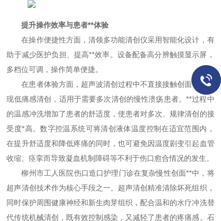
提升操作效率与患者**体验
在操作便捷性方面，清领多功能清创仪采用智能化设计，有
助于减少医护负担、提高**效率。设备配备高分辨触摸显示屏，
多档位可调，操作简单便捷。
在患者体验方面，超声波清创过程中不直接接触创面，可实
现低痛感清创，适用于需要多次清创的慢性溃疡患者。**过程中
的温感冲洗增加了患者的舒适度，使患者对多次、规律清创的接
受度*高。数字控温系统可将清创液体温度控制在适宜范围内，
在提升舒适度和降低疼痛的同时，也可避免因温度剧变引起血管
收缩、痉挛而导致凝血机制障碍等不利于伤口愈合情况的发生。
柳州市工人医院伤口造口护理门诊在复杂慢性创面**中，将
超声清创技术作为核心手段之一。超声清创精准清除坏死组织，
同时保护周围健康神经和新生肉芽组织，配合温和的水疗冲洗替
代传统机械清创，既有效控制感染，又减轻了患者的疼痛感。石