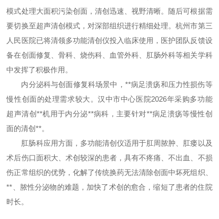
模式处理大面积污染创面，清创迅速、视野清晰。随后可根据需
要切换至超声清创模式，对深部组织进行精细处理。杭州市第三
人民医院已将清领多功能清创仪投入临床使用，医护团队反馈设
备在创面修复、骨科、烧伤科、血管外科、肛肠外科等相关学科
中发挥了积极作用。
内分泌科与创面修复科场景中，**病足溃疡和压力性损伤等
慢性创面的处理需求较大。汉中市中心医院2026年采购多功能
超声清创**机用于内分泌**病科，主要针对**病足溃疡等慢性创
面的清创**。
肛肠科应用方面，多功能清创仪适用于肛周脓肿、肛瘘以及
术后伤口面积大、术创较深的患者，具有不疼痛、不出血、不损
伤正常组织的优势，化解了传统换药无法清除创面中坏死组织、
**、脓性分泌物的难题，加快了术创的愈合，缩短了患者的住院
时长。