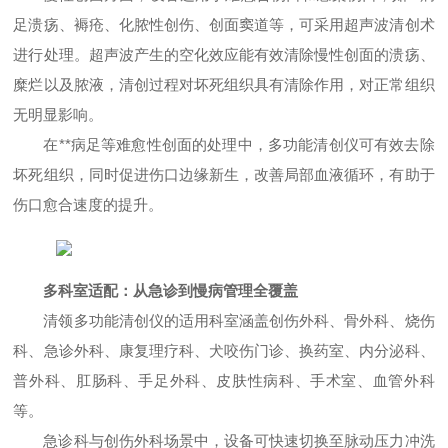
足溃疡、褥疮、化脓性创伤、创面窦道等，可采用超声波清创术
进行处理。超声波产生的空化效应能有效清除慢性创面的溃疡、
糜烂以及脓液，清创过程对坏死组织具有清除作用，对正常组织
无明显影响。
在**病足等难愈性创面的处理中，多功能清创仪可有效去除
坏死组织，同时促进伤口边缘新生，改善局部血液循环，有助于
伤口愈合速度的提升。
多科室适配：从急诊到慢病管理全覆盖
清领多功能清创仪的适用科室涵盖创伤外科、骨外科、烧伤
科、急诊外科、康复理疗科、犬咬伤门诊、换药室、内分泌科、
普外科、肛肠科、手足外科、皮肤性病科、手术室、血管外科
等。
急诊科与创伤外科场景中，设备可快速切换至脉动压力冲洗