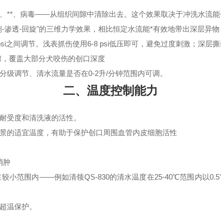
、**、病毒——从组织间隙中清除出去。这个效果取决于冲洗水流
-渗透-回旋"的三维力学效果，相比恒定水流能*有效地带出深层异物
 psi之间调节。浅表抓伤使用6-8 psi低压即可，避免过度刺激；深层撕裂
隙，覆盖大部分犬咬伤的创口深度
级调节、清水流量是否在0-2升/分钟范围内可调。
二、温度控制能力
耐受度和清洗液的活性。
场景的适宜温度，有助于保护创口周围血管内皮细胞活性
消肿
小范围内——例如清领QS-830的清水温度在25-40℃范围内以0
超温保护。