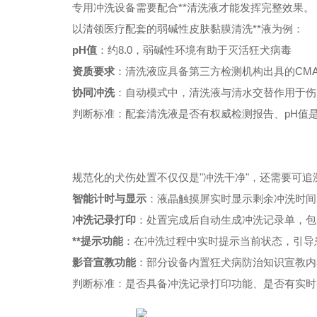
专用冲洗设备需要配合**清洗液才能发挥完整效果。
以清领医疗配套的弱碱性皮肤黏膜清洗**液为例：
pH值
：约8.0，弱碱性环境有助于灭活狂犬病毒
资质要求
：清洗液应具备第三方检测机构出具的CM
协同冲洗
：自动模式中，清洗液与清水交替作用于伤
判断标准：配套清洗液是否有权威检测报告、pH值
规范化的犬伤处置不仅仅是"冲洗干净"，还需要可追
智能计时与显示
：液晶触摸屏实时显示剩余冲洗时间
冲洗记录打印
：处置完成后自动生成冲洗记录单，包
**提示功能
：在冲洗过程中实时提示当前状态，引导
影音宣教功能
：部分设备内置狂犬病防治知识宣教内
判断标准：是否具备冲洗记录打印功能、是否有实时