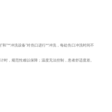
"和"**冲洗设备"对伤口进行**冲洗，每处伤口冲洗时间不
工计时，规范性难以保障；温度无法控制，患者舒适度差。