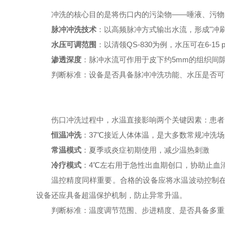
冲洗的核心目的是将伤口内的污染物——唾液、污物
脉冲冲洗技术
：以高频脉冲方式输出水流，形成"冲刷
水压可调范围
：以清领QS-830为例，水压可在6-15
渗透深度
：脉冲水流可作用于皮下约5mm的组织间
判断标准：设备是否具备脉冲冲洗功能、水压是否可分
伤口冲洗过程中，水温直接影响两个关键因素：患者
恒温冲洗
：37℃接近人体体温，是大多数常规冲洗
常温模式
：夏季或炎症初期使用，减少温热刺激
冷疗模式
：4℃左右用于急性出血期创口，协助止血
温控精度同样重要。合格的设备应将水温波动控制在较
设备还应具备超温保护机制，防止异常升温。
判断标准：温度调节范围、步进精度、是否具备多重