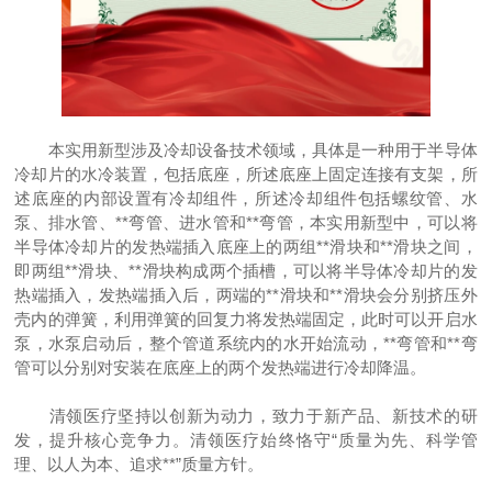
本实用新型涉及冷却设备技术领域，具体是一种用于半导体
冷却片的水冷装置，包括底座，所述底座上固定连接有支架，所
述底座的内部设置有冷却组件，所述冷却组件包括螺纹管、水
泵、排水管、**弯管、进水管和**弯管，本实用新型中，可以将
半导体冷却片的发热端插入底座上的两组**滑块和**滑块之间，
即两组**滑块、**滑块构成两个插槽，可以将半导体冷却片的发
热端插入，发热端插入后，两端的**滑块和**滑块会分别挤压外
壳内的弹簧，利用弹簧的回复力将发热端固定，此时可以开启水
泵，水泵启动后，整个管道系统内的水开始流动，**弯管和**弯
管可以分别对安装在底座上的两个发热端进行冷却降温。
清领医疗坚持以创新为动力，致力于新产品、新技术的研
发，提升核心竞争力。清领医疗始终恪守“质量为先、科学管
理、以人为本、追求**”质量方针。