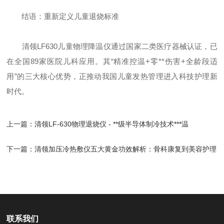
结语：重新定义儿童退烧标准
清领LF630儿童物理降温仪通过国家二类医疗器械认证，已
在全国89家医院儿科应用。其“精准控温+零**伤害+全龄段适
用”的三大核心优势，正推动我国儿童发热管理进入科技护理新
时代。
上一篇：
清领LF-630物理退烧仪 - **级半导体制冷技术***温
下一篇：
清领加压冷热敷仪五大黄金功效解析：骨科康复到美容护理
的应用
联系我们