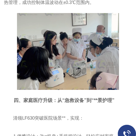
热管理，成功控制体温波动在±0.3℃范围内。
四、家庭医疗升级：从“急救设备”到“**景护理”
清领LF630突破医院场景**，实现：