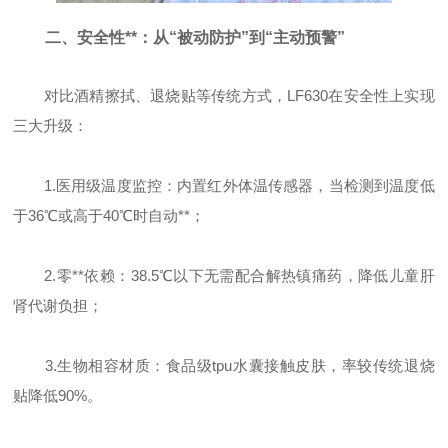
二、安全性**：从“被动防护”到“主动预警”
对比酒精擦拭、退烧贴等传统方式，LF630在安全性上实现
三大升级：
1.医用级温度监控：内置红外体温传感器，当检测到温度低
于36℃或高于40℃时自动**；
2.零**依赖：38.5℃以下无需配合解热镇痛药，降低儿童肝
肾代谢负担；
3.生物相容材质：食品级tpu水囊接触皮肤，率较传统退烧
贴降低90%。