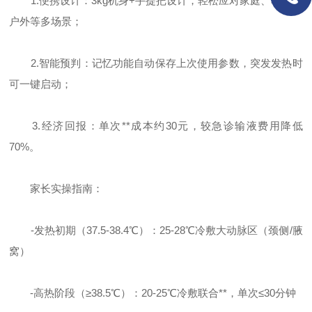
1.便携设计：3kg机身+手提把设计，轻松应对家庭、车载、
户外等多场景；
2.智能预判：记忆功能自动保存上次使用参数，突发发热时
可一键启动；
3.经济回报：单次**成本约30元，较急诊输液费用降低
70%。
家长实操指南：
-发热初期（37.5-38.4℃）：25-28℃冷敷大动脉区（颈侧/腋
窝）
-高热阶段（≥38.5℃）：20-25℃冷敷联合**，单次≤30分钟