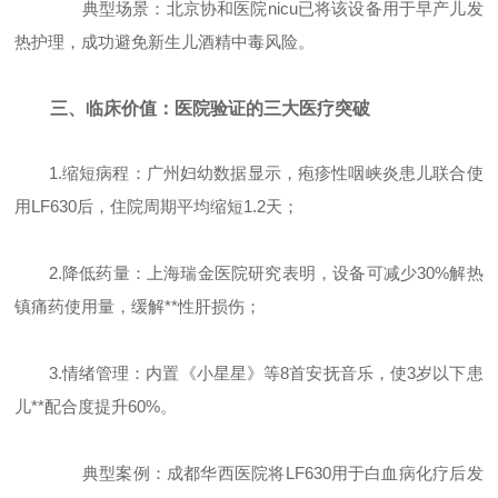
典型场景：北京协和医院nicu已将该设备用于早产儿发
热护理，成功避免新生儿酒精中毒风险。
三、临床价值：医院验证的三大医疗突破
1.缩短病程：广州妇幼数据显示，疱疹性咽峡炎患儿联合使
用LF630后，住院周期平均缩短1.2天；
2.降低药量：上海瑞金医院研究表明，设备可减少30%解热
镇痛药使用量，缓解**性肝损伤；
3.情绪管理：内置《小星星》等8首安抚音乐，使3岁以下患
儿**配合度提升60%。
典型案例：成都华西医院将LF630用于白血病化疗后发