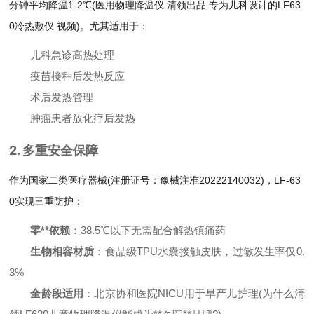
分钟平均降温1-2℃(医用物理降温仪 清领出品 专为儿科设计的LF63
0冷热敷仪 视频)。尤其适用于：
儿科急诊高热处理
疫苗接种后发热反应
术后发热管理
肿瘤患者放化疗后发热
2. 多重安全保障
作为国家二类医疗器械(注册证号：豫械注准20222140032)，LF-63
0实现三重防护：
零**依赖
：38.5℃以下无需配合解热镇痛药
生物相容材质
：食品级TPU水囊接触皮肤，过敏发生率仅0.
3%
全龄段适用
：北京协和医院NICU用于早产儿护理(为什么清