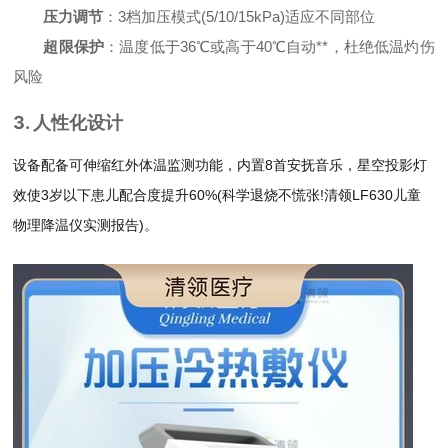
压力调节
：3档加压模式(5/10/15kPa)适应不同部位
超限保护
：温度低于36℃或高于40℃自动**，杜绝低温灼伤
风险
3. 人性化设计
设备配备可伸缩红外体温监测功能，内置8首安抚音乐，星空投影灯
效使3岁以下患儿配合度提升60%(科学退烧不慌张!清领LF630儿童
物理降温仪实测报告)。