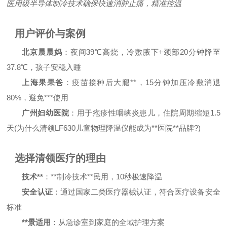
医用级半导体制冷技术确保快速消肿止痛，精准控温
用户评价与案例
北京晨晨妈
：夜间39℃高烧，冷敷腋下+颈部20分钟降至
37.8℃，孩子安稳入睡
上海果果爸
：疫苗接种后大腿**，15分钟加压冷敷消退
80%，避免***使用
广州妇幼医院
：用于疱疹性咽峡炎患儿，住院周期缩短1.5
天(为什么清领LF630儿童物理降温仪能成为**医院**品牌?)
选择清领医疗的理由
技术**
：**制冷技术**民用，10秒极速降温
安全认证
：通过国家二类医疗器械认证，符合医疗设备安全
标准
**景适用
：从急诊室到家庭的全域护理方案