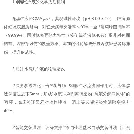
1.
弱碱性**液
的化学灭活机制
配套**液经CMA认证，其弱碱性环境（pH 8.00-8.10）可**病原
体细胞膜脂质结构，对狂犬病毒灭活率＞99%，金**葡萄球菌清除率
＞99.99%，同时低表面张力特性（较传统溶液低40%）提升对创面
褶皱、深部穿刺伤的覆盖效率。添加的薄荷醇成分显著减轻患者疼痛
感，提升依从性。
2.脉冲水流对**液的物理增效
?深度渗透强化：当**液与15 PSI脉冲水流协同作用时，液体渗
透深度达皮下5mm，形成“水流冲刷剥离污染物+碱液分解病原体”的
闭环，临床验证显示对动物唾液、泥土等嵌顿污染物清除率提升
40%。
?智能交替灌注：设备支持**液与生理盐水自动交替冲洗（比例