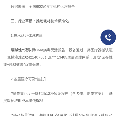
数据来源：全国600家医疗机构运营报告
三、行业革新：推动耗材技术标准化
1.技术认证体系构建
弱碱性**液
取得CMA病毒灭活报告，设备通过二类医疗器械认证
（豫械注准20242140758）及*** 13485质量管理体系，形成“设备性
能+耗材效果”双重保障。
2.基层医疗可及性提升
?操作简化：一键启动12种预设程序（含犬伤、烧伤方案），基
层医护培训成本降低50%；
?移动场景适配：整机8.6kg轻量化设计搭配应急电源（续航≥4