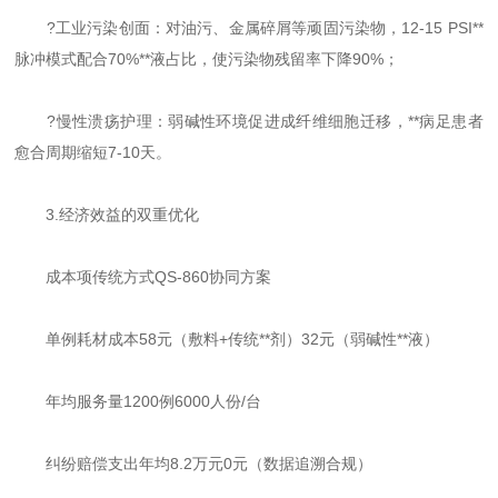
?工业污染创面：对油污、金属碎屑等顽固污染物，12-15 PSI**
脉冲模式配合70%**液占比，使污染物残留率下降90%；
?慢性溃疡护理：弱碱性环境促进成纤维细胞迁移，**病足患者
愈合周期缩短7-10天。
3.经济效益的双重优化
成本项传统方式QS-860协同方案
单例耗材成本58元（敷料+传统**剂）32元（弱碱性**液）
年均服务量1200例6000人份/台
纠纷赔偿支出年均8.2万元0元（数据追溯合规）