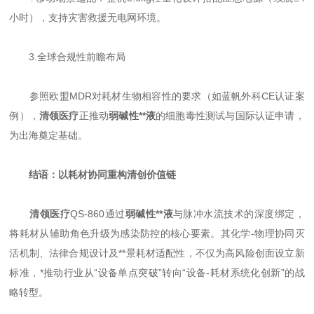
小时），支持灾害救援无电网环境。
3.全球合规性前瞻布局
参照欧盟MDR对耗材生物相容性的要求（如蓝帆外科CE认证案
例），
清领医疗
正推动
弱碱性**液
的细胞毒性测试与国际认证申请，
为出海奠定基础。
结语：以耗材协同重构清创价值链
清领医疗
QS-860通过
弱碱性**液
与脉冲水流技术的深度绑定，
将耗材从辅助角色升级为感染防控的核心要素。其化学-物理协同灭
活机制、法律合规设计及**景耗材适配性，不仅为高风险创面设立新
标准，*推动行业从“设备单点突破”转向“设备-耗材系统化创新”的战
略转型。