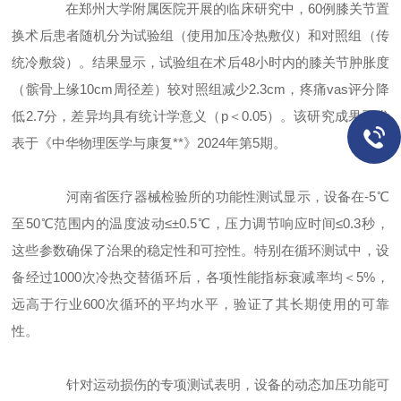
在郑州大学附属医院开展的临床研究中，60例膝关节置
换术后患者随机分为试验组（使用加压冷热敷仪）和对照组（传
统冷敷袋）。结果显示，试验组在术后48小时内的膝关节肿胀度
（髌骨上缘10cm周径差）较对照组减少2.3cm，疼痛vas评分降
低2.7分，差异均具有统计学意义（p＜0.05）。该研究成果已发
表于《中华物理医学与康复**》2024年第5期。
河南省医疗器械检验所的功能性测试显示，设备在-5℃
至50℃范围内的温度波动≤±0.5℃，压力调节响应时间≤0.3秒，
这些参数确保了治果的稳定性和可控性。特别在循环测试中，设
备经过1000次冷热交替循环后，各项性能指标衰减率均＜5%，
远高于行业600次循环的平均水平，验证了其长期使用的可靠
性。
针对运动损伤的专项测试表明，设备的动态加压功能可